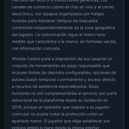
canales de contacto cubren el chat en vivo y el correo
electrónico, con equipos organizados por franjas
horarias para mantener tiempos de respuesta
coherentes independientemente de la zona geográfica
del jugador. La comunicación sigue el mismo tono
medido que caracteriza a la marca: sin formulas vacías,
con información concreta.
Wintails Casino pone a disposición de sus usuarios un
conjunto de herramientas de juego responsable que
incluyen límites de depósito configurables, opciones de
autoexclusión temporal o permanente y acceso directo
a recursos de asistencia especializados. Estas
funciones no son complementarias al servicio; son parte
estructural de la plataforma desde su fundación en
2019, porque un operador que respeta a su jugador
como par no puede tratar la protección como un
apartado menor. El jugador que elige establecer sus
propios límites lo hace desde la misma interfaz