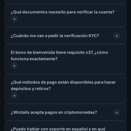
¿Qué documentos necesito para verificar la cuenta?
+
+
¿Cuándo me van a pedir la verificación KYC?
El bono de bienvenida tiene requisito x37, ¿cómo
funciona exactamente?
+
¿Qué métodos de pago están disponibles para hacer
depósitos y retiros?
+
+
¿Wintails acepta pagos en criptomonedas?
¿Puedo hablar con soporte en español y en qué