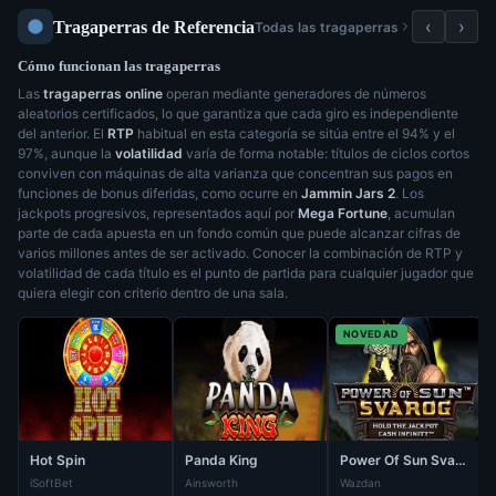
‹
›
Tragaperras de Referencia
Todas las tragaperras
Cómo funcionan las tragaperras
Las
tragaperras online
operan mediante generadores de números
aleatorios certificados, lo que garantiza que cada giro es independiente
del anterior. El
RTP
habitual en esta categoría se sitúa entre el 94% y el
97%, aunque la
volatilidad
varía de forma notable: títulos de ciclos cortos
conviven con máquinas de alta varianza que concentran sus pagos en
funciones de bonus diferidas, como ocurre en
Jammin Jars 2
. Los
jackpots progresivos, representados aquí por
Mega Fortune
, acumulan
parte de cada apuesta en un fondo común que puede alcanzar cifras de
varios millones antes de ser activado. Conocer la combinación de RTP y
volatilidad de cada título es el punto de partida para cualquier jugador que
quiera elegir con criterio dentro de una sala.
NOVEDAD
Hot Spin
Panda King
Power Of Sun Svarog
iSoftBet
Ainsworth
Wazdan