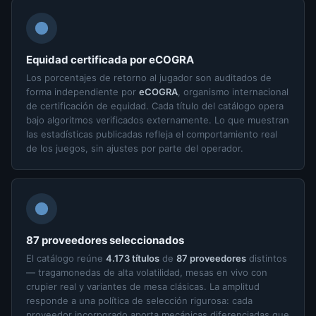
Equidad certificada por eCOGRA
Los porcentajes de retorno al jugador son auditados de
forma independiente por
eCOGRA
, organismo internacional
de certificación de equidad. Cada título del catálogo opera
bajo algoritmos verificados externamente. Lo que muestran
las estadísticas publicadas refleja el comportamiento real
de los juegos, sin ajustes por parte del operador.
87 proveedores seleccionados
El catálogo reúne
4.173 títulos
de
87 proveedores
distintos
— tragamonedas de alta volatilidad, mesas en vivo con
crupier real y variantes de mesa clásicas. La amplitud
responde a una política de selección rigurosa: cada
proveedor incorporado aporta mecánicas diferenciadas que