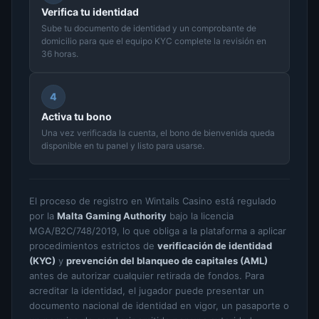
Verifica tu identidad
Sube tu documento de identidad y un comprobante de
domicilio para que el equipo KYC complete la revisión en
36 horas.
4
Activa tu bono
Una vez verificada la cuenta, el bono de bienvenida queda
disponible en tu panel y listo para usarse.
El proceso de registro en Wintails Casino está regulado
por la
Malta Gaming Authority
bajo la licencia
MGA/B2C/748/2019, lo que obliga a la plataforma a aplicar
procedimientos estrictos de
verificación de identidad
(KYC)
y
prevención del blanqueo de capitales (AML)
antes de autorizar cualquier retirada de fondos. Para
acreditar la identidad, el jugador puede presentar un
documento nacional de identidad en vigor, un pasaporte o