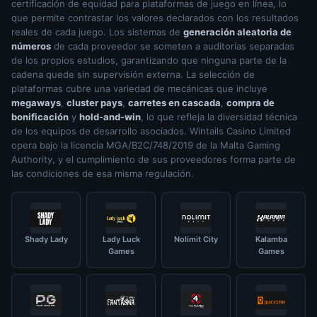
certificación de equidad para plataformas de juego en línea, lo
que permite contrastar los valores declarados con los resultados
reales de cada juego. Los sistemas de
generación aleatoria de
números
de cada proveedor se someten a auditorías separadas
de los propios estudios, garantizando que ninguna parte de la
cadena quede sin supervisión externa. La selección de
plataformas cubre una variedad de mecánicas que incluye
megaways
,
cluster pays
,
carretes en cascada
,
compra de
bonificación
y
hold-and-win
, lo que refleja la diversidad técnica
de los equipos de desarrollo asociados. Wintails Casino Limited
opera bajo la licencia MGA/B2C/748/2019 de la Malta Gaming
Authority, y el cumplimiento de sus proveedores forma parte de
las condiciones de esa misma regulación.
Shady Lady
Lady Luck
Nolimit City
Kalamba
Games
Games