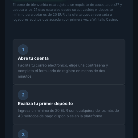
El bono de bienvenida está sujeto a un requisito de apuesta de x37 y
caduca a los 21 días naturales desde su activación; el depósito
mínimo para optar es de 20 EUR y la oferta queda reservada a
jugadores adultos que accedan por primera vez a Wintails Casino.
1
Abre tu cuenta
Facilita tu correo electrónico, elige una contraseña y
completa el formulario de registro en menos de dos
minutos.
2
Realiza tu primer depósito
Ingresa un mínimo de 20 EUR con cualquiera de los más de
43 métodos de pago disponibles en la plataforma.
3